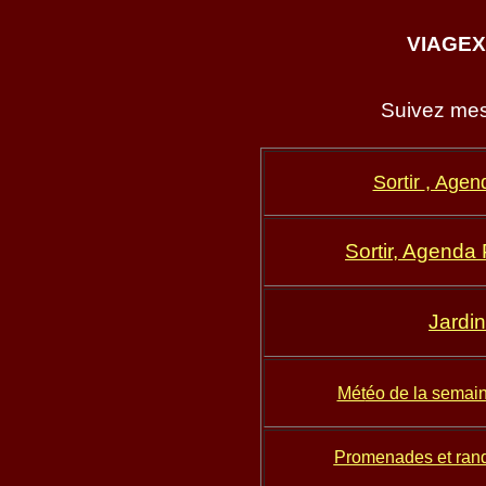
VIAGEX
Suivez me
Sortir
, Age
n
Sortir, Agenda
Jardi
Mét
éo de la semai
Promenades et ran